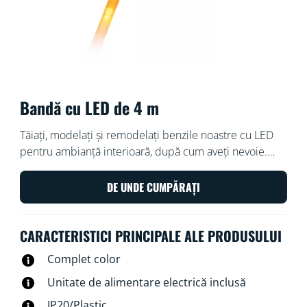
Bandă cu LED de 4 m
Tăiați, modelați și remodelați benzile noastre cu LED
pentru ambianță interioară, după cum aveți nevoie.
Modurile sale de iluminat colorat și dinamic
înfrumusețează spațiul de sub dulapuri sau din spatele
DE UNDE CUMPĂRAȚI
mobilierului, iar lumina sa ambientală creează
atmosfera perfectă atunci când tot ce doriți este să vă
CARACTERISTICI PRINCIPALE ALE PRODUSULUI
relaxați.
Complet color
Unitate de alimentare electrică inclusă
IP20/Plastic