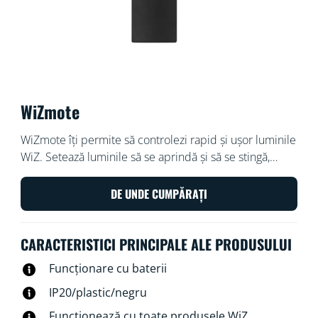
WiZmote
WiZmote îți permite să controlezi rapid și ușor luminile
WiZ. Setează luminile să se aprindă și să se stingă,
reglează luminozitatea, treci la lumina de noapte și
alege dintre 4 moduri de iluminare preferate printr-o
DE UNDE CUMPĂRAȚI
simplă apăsare de buton. Funcționează cu toate
produsele WiZ Connected și poate controla toate
CARACTERISTICI PRINCIPALE ALE PRODUSULUI
luminile din încăpere. Are o rază mare de control, de
până la 15 metri, și funcționează chiar și atunci când
Funcționare cu baterii
rețeaua Wi-Fi este deconectată.
IP20/plastic/negru
Funcționează cu toate produsele WiZ