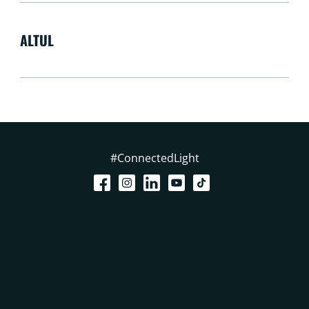
ALTUL
#ConnectedLight