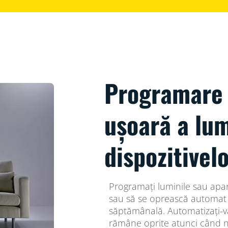
Programare 
ușoară a lum
dispozitivel
Programați luminile sau apa
sau să se oprească automat ș
săptămânală. Automatizați-vă 
rămâne oprite atunci când nu