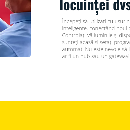
locuinței dv
Începeți să utilizați cu ușurin
inteligente, conectând noul d
Controlați-vă luminile și disp
sunteți acasă și setați progr
automat. Nu este nevoie să 
ar fi un hub sau un gateway!