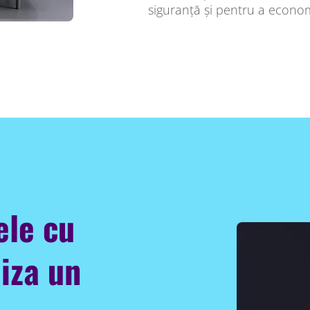
siguranță și pentru a econom
ele cu
liza un