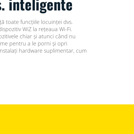
s. inteligente
ță toate funcțiile locuinței dvs.
ispozitiv WiZ la rețeaua Wi-Fi.
ozitivele chiar și atunci când nu
ame pentru a le porni și opri
instalați hardware suplimentar, cum