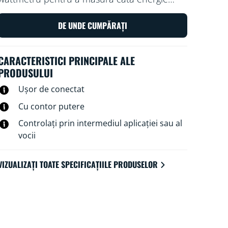
utilizează priza. Controlați priza cu aplicația
WiZ sau cu vocea: porniți și opriți lampa
DE UNDE CUMPĂRAȚI
tradițională preferată cu o atingere, de
exemplu
CARACTERISTICI PRINCIPALE ALE
PRODUSULUI
Ușor de conectat
Cu contor putere
Controlați prin intermediul aplicației sau al
vocii
VIZUALIZAȚI TOATE SPECIFICAȚIILE PRODUSELOR