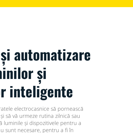
și automatizare
inilor și
or inteligente
ratele electrocasnice să pornească
i să vă urmeze rutina zilnică sau
luminile și dispozitivele pentru a
 sunt necesare, pentru a fi în