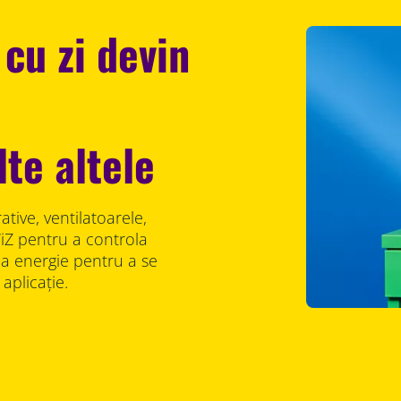
 cu zi devin
,
lte altele
ative, ventilatoarele,
 WiZ pentru a controla
ia energie pentru a se
aplicație.