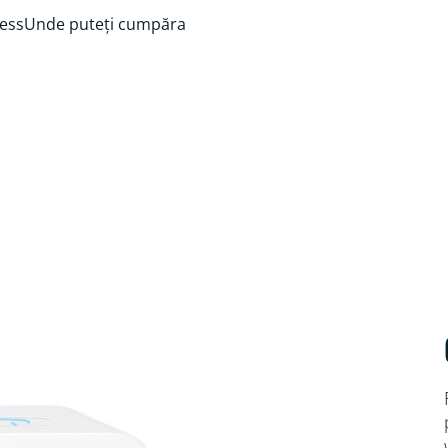
ess
Unde puteți cumpăra