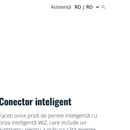
Asistență
RO | RO
Conector inteligent
Faceți orice priză de perete inteligentă cu
priza inteligentă WiZ, care include un
wattmetru pentru a măsura câtă energie