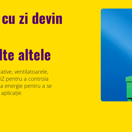
 cu zi devin
,
lte altele
ative, ventilatoarele,
 WiZ pentru a controla
ia energie pentru a se
aplicație.