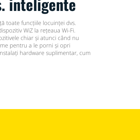
s. inteligente
ță toate funcțiile locuinței dvs.
ispozitiv WiZ la rețeaua Wi-Fi.
ozitivele chiar și atunci când nu
ame pentru a le porni și opri
instalați hardware suplimentar, cum