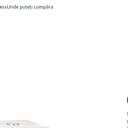
ess
Unde puteți cumpăra