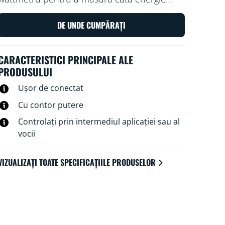
utilizează priza. Controlați priza cu aplicația
WiZ sau cu vocea: porniți și opriți lampa
DE UNDE CUMPĂRAȚI
tradițională preferată cu o atingere, de
exemplu
CARACTERISTICI PRINCIPALE ALE
PRODUSULUI
Ușor de conectat
Cu contor putere
Controlați prin intermediul aplicației sau al
vocii
VIZUALIZAȚI TOATE SPECIFICAȚIILE PRODUSELOR