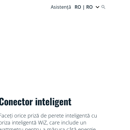
Asistență
RO | RO
Conector inteligent
Faceți orice priză de perete inteligentă cu
priza inteligentă WiZ, care include un
wattmetru pentru a măsura câtă energie