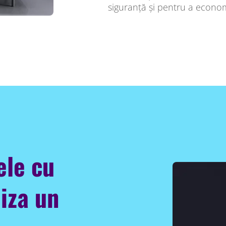
siguranță și pentru a econom
ele cu
liza un