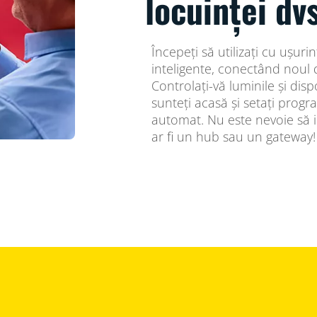
locuinței dv
Începeți să utilizați cu ușurin
inteligente, conectând noul d
Controlați-vă luminile și disp
sunteți acasă și setați progr
automat. Nu este nevoie să 
ar fi un hub sau un gateway!