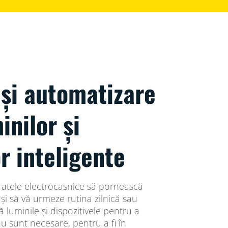
și automatizare
inilor și
or inteligente
ratele electrocasnice să pornească
i să vă urmeze rutina zilnică sau
luminile și dispozitivele pentru a
 sunt necesare, pentru a fi în