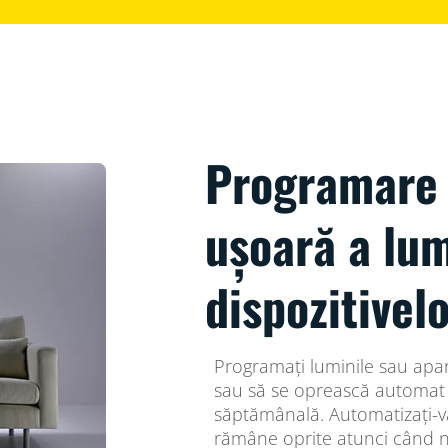
Programare 
ușoară a lum
dispozitivel
Programați luminile sau apa
sau să se oprească automat ș
săptămânală. Automatizați-vă 
rămâne oprite atunci când nu