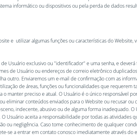
ema informático ou dispositivos ou pela perda de dados result
site e utilizar algumas funções ou características do Website,
de Usuário exclusivo ou "identificador" e uma senha, e deverá 
mes de Usuário ou endereços de correio eletrônico duplicados;
olha outro. Enviaremos um e-mail de confirmação com as informa
utilização de áreas, funções ou funcionalidades que requerem t
a o manter preciso e atual. O Usuário é o único responsável po
ou eliminar conteúdos enviados para o Website ou recusar ou 
 obsceno, indecente, abusivo ou de alguma forma inadequado. O
s). O Usuário aceita a responsabilidade por todas as atividades
ão ou negligência. Caso tome conhecimento de qualquer condut
te-se a entrar em contato conosco imediatamente através do e