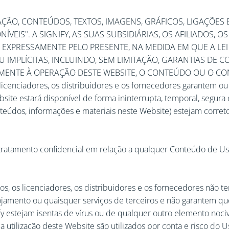
ÇÃO, CONTEÚDOS, TEXTOS, IMAGENS, GRÁFICOS, LIGAÇÕES 
EIS". A SIGNIFY, AS SUAS SUBSIDIÁRIAS, OS AFILIADOS, O
EXPRESSAMENTE PELO PRESENTE, NA MEDIDA EM QUE A LEI
U IMPLÍCITAS, INCLUINDO, SEM LIMITAÇÃO, GARANTIAS DE
MENTE À OPERAÇÃO DESTE WEBSITE, O CONTEÚDO OU O CONT
, os licenciadores, os distribuidores e os fornecedores garante
ebsite estará disponível de forma ininterrupta, temporal, segura 
teúdos, informações e materiais neste Website) estejam corretos
tratamento confidencial em relação a qualquer Conteúdo de Us
ceiros, os licenciadores, os distribuidores e os fornecedores nã
lojamento ou quaisquer serviços de terceiros e não garantem qu
fy estejam isentas de vírus ou de qualquer outro elemento noci
a utilização deste Website são utilizados por conta e risco do 