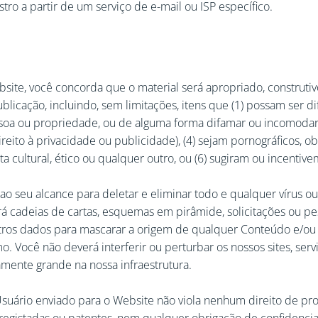
stro a partir de um serviço de e-mail ou ISP específico.
site, você concorda que o material será apropriado, construt
blicação, incluindo, sem limitações, itens que (1) possam ser d
ssoa ou propriedade, ou de alguma forma difamar ou incomodar 
reito à privacidade ou publicidade), (4) sejam pornográficos, o
 cultural, ético ou qualquer outro, ou (6) sugiram ou incentive
 ao seu alcance para deletar e eliminar todo e qualquer vírus 
á cadeias de cartas, esquemas em pirâmide, solicitações ou pes
u outros dados para mascarar a origem de qualquer Conteúdo e/o
 Você não deverá interferir ou perturbar os nossos sites, ser
ente grande na nossa infraestrutura.
suário enviado para o Website não viola nenhum direito de pro