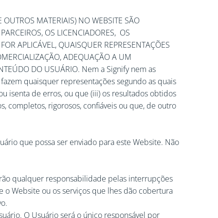
E OUTROS MATERIAIS) NO WEBSITE SÃO
S PARCEIROS, OS LICENCIADORES, OS
 FOR APLICÁVEL, QUAISQUER REPRESENTAÇÕES
 COMERCIALIZAÇÃO, ADEQUAÇÃO A UM
EÚDO DO USUÁRIO. Nem a Signify nem as
m ou fazem quaisquer representações segundo as quais
ou isenta de erros, ou que (iii) os resultados obtidos
, completos, rigorosos, confiáveis ou que, de outro
uário que possa ser enviado para este Website. Não
o terão qualquer responsabilidade pelas interrupções
e o Website ou os serviços que lhes dão cobertura
vo.
Usuário. O Usuário será o único responsável por