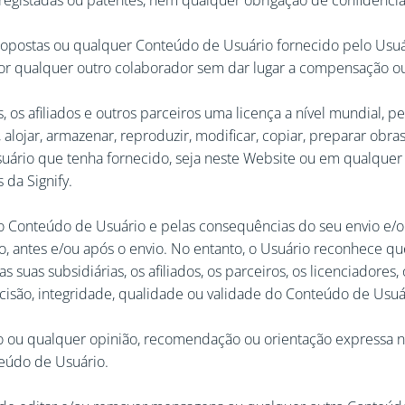
s registadas ou patentes, nem qualquer obrigação de confidencia
ropostas ou qualquer Conteúdo de Usuário fornecido pelo Usuári
 por qualquer outro colaborador sem dar lugar a compensação o
, os afiliados e outros parceiros uma licença a nível mundial, per
r, alojar, armazenar, reproduzir, modificar, copiar, preparar obra
suário que tenha fornecido, seja neste Website ou em qualquer
 da Signify.
o Conteúdo de Usuário e pelas consequências do seu envio e/ou
, antes e/ou após o envio. No entanto, o Usuário reconhece que
s suas subsidiárias, os afiliados, os parceiros, os licenciadores
isão, integridade, qualidade ou validade do Conteúdo de Usuár
o ou qualquer opinião, recomendação ou orientação expressa 
eúdo de Usuário.