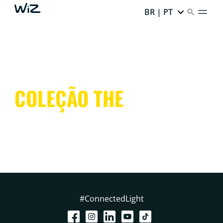
BR | PT
COLEÇÃO THE
#ConnectedLight