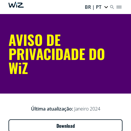
BR | PT
AVISO DE
PRIVACIDADE DO
WiZ
Última atualização:
Janeiro 2024
Download