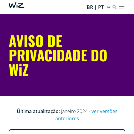
BR | PT
AVISO DE
PRIVACIDADE DO
WiZ
Última atualização:
Janeiro 2024 -
ver versões
anteriores