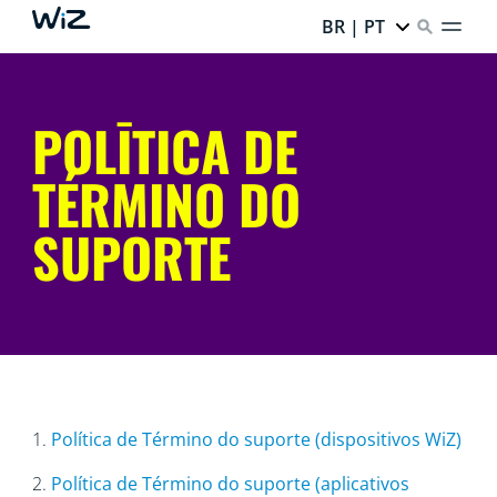
BR | PT
POLĪTICA DE
TÉRMINO DO
SUPORTE
1.
Política de Término do suporte (dispositivos WiZ)
2.
Política de Término do suporte (aplicativos