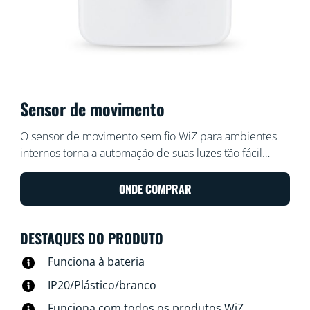
Sensor de movimento
O sensor de movimento sem fio WiZ para ambientes
internos torna a automação de suas luzes tão fácil
quanto caminhar, e as desliga quando você sai.
Coloque o sensor, que inclui uma bateria, em uma
ONDE COMPRAR
entrada ou corredor e configure-o para acender ou
apagar as luzes de acordo com as configurações
DESTAQUES DO PRODUTO
desejadas em determinados horários.
Funciona à bateria
IP20/Plástico/branco
Funciona com todos os produtos WiZ