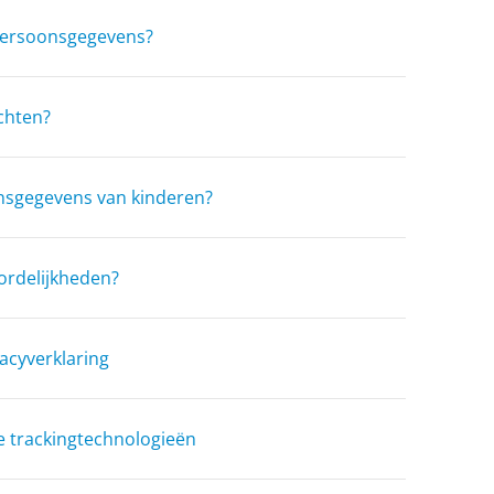
persoonsgegevens?
chten?
sgegevens van kinderen?
ordelijkheden?
vacyverklaring
e trackingtechnologieën