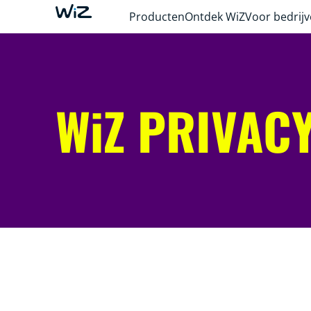
Producten
Ontdek WiZ
Voor bedrij
WiZ PRIVAC