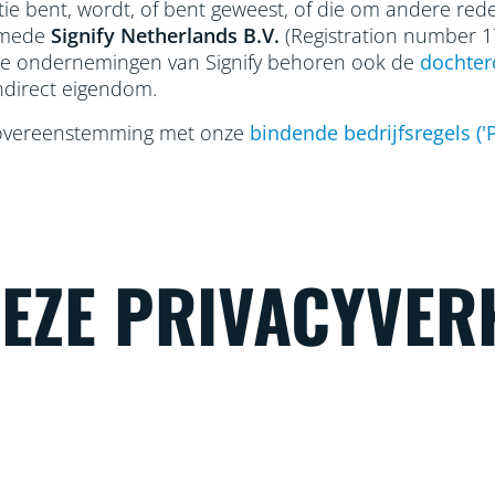
tie bent, wordt, of bent geweest, of die om andere r
lsmede
Signify Netherlands
B.V.
(Registration number 
rde ondernemingen van Signify behoren ook de
dochter
 indirect eigendom.
overeenstemming met onze
bindende bedrijfsregels ('P
DEZE PRIVACYVER