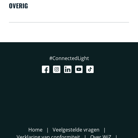
OVERIG
#ConnectedLight
Home
Veelgestelde vragen
Verklaring van conformiteit
Over WiZ