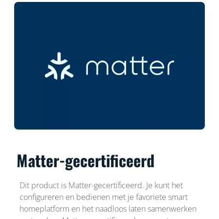
Matter-gecertificeerd
Dit product is Matter-gecertificeerd. Je kunt het
configureren en bedienen met je favoriete smart
homeplatform en het naadloos laten samenwerken