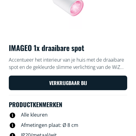
IMAGEO 1x draaibare spot
Accentueer het interieur van je huis met de draaibare
spot en de gekleurde slimme verlichting van de WiZ
Imageo witte slimme opbouwspot. Gebruik je wifi-
verbinding om de spot met de WiZ app of je stem te
VERKRIJGBAAR BIJ
bedienen.
PRODUCTKENMERKEN
Alle kleuren
Afmetingen plaat: Ø 8 cm
IP20/metaal/wit