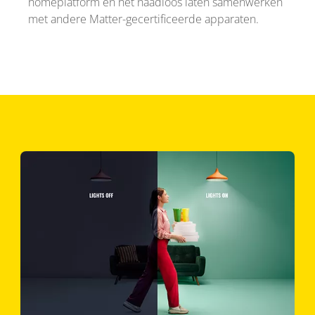
homeplatform en het naadloos laten samenwerken
met andere Matter-gecertificeerde apparaten.