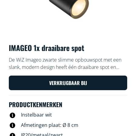
IMAGEO 1x draaibare spot
De WiZ Imageo zwarte slimme opbouwspot met een
slank, modern design heeft één draaibare spot en
warmwit of koelwit licht voor je ruimte. Gebruik je
WiFi-verbinding om de spot met de WiZ app of je stem
VERKRIJGBAAR BIJ
te bedienen.
PRODUCTKENMERKEN
Instelbaar wit
Afmetingen plaat: Ø 8 cm
IP20/metaal/zwart