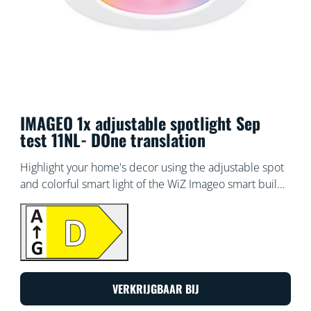
IMAGEO 1x adjustable spotlight Sep
test 11NL- DOne translation
Highlight your home's decor using the adjustable spot
and colorful smart light of the WiZ Imageo smart build-
on spotlight in white. Use with your existing Wi-Fi to
control with the WiZ app or your voice E2E Sep test
11NL<BR>- DOne translation
VERKRIJGBAAR BIJ