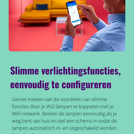
Slimme verlichtingsfuncties,
eenvoudig te configureren
Geniet meteen van de voordelen van slimme
functies door je WiZ-lampen te koppelen met je
WiFi-netwerk. Bedien de lampen eenvoudig als je
weg bent van huis en stel een schema in zodat de
lampen automatisch in- en uitgeschakeld worden.