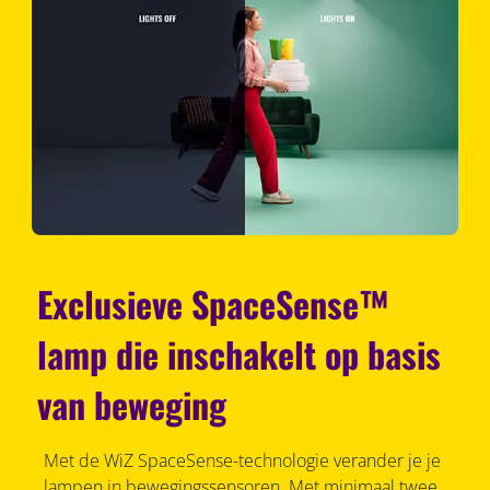
Exclusieve SpaceSense™
lamp die inschakelt op basis
van beweging
Met de WiZ SpaceSense-technologie verander je je
lampen in bewegingssensoren. Met minimaal twee