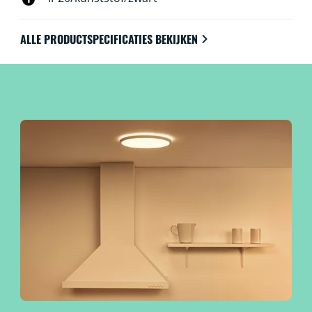
De lampen zijn uiteraard te bedienen met WiFi via de
WiZ app, WiZ afstandsbediening of met je stem.
ALLE PRODUCTSPECIFICATIES BEKIJKEN