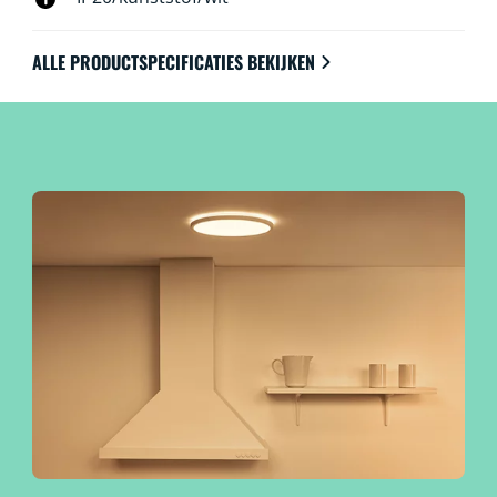
De lampen zijn uiteraard te bedienen met WiFi via de
WiZ app, WiZ afstandsbediening of met je stem.
ALLE PRODUCTSPECIFICATIES BEKIJKEN