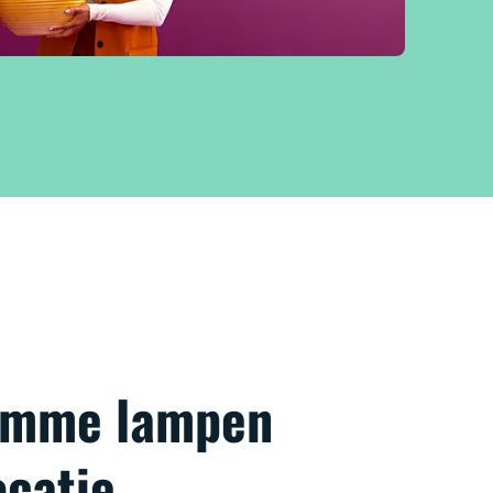
limme lampen
ocatie