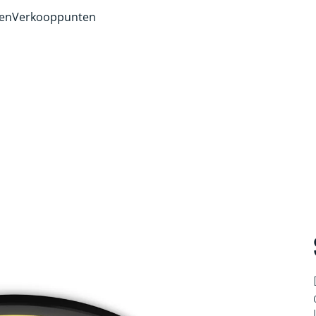
ven
Verkooppunten