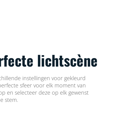
rfecte lichtscène
chillende instellingen voor gekleurd
 perfecte sfeer voor elk moment van
 op en selecteer deze op elk gewenst
e stem.