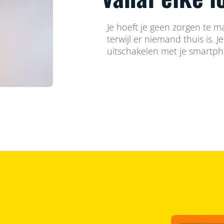
Je hoeft je geen zorgen te m
terwijl er niemand thuis is. J
uitschakelen met je smartp