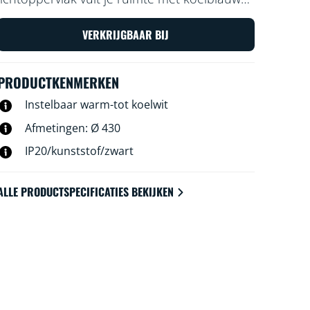
licht, zodat je je goed kunt concentreren of
met zacht en warm licht, waarmee je kunt
VERKRIJGBAAR BIJ
ontspannen.
PRODUCTKENMERKEN
Instelbaar warm-tot koelwit
Afmetingen: Ø 430
IP20/kunststof/zwart
ALLE PRODUCTSPECIFICATIES BEKIJKEN