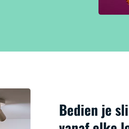
Bedien je s
vanaf elke l