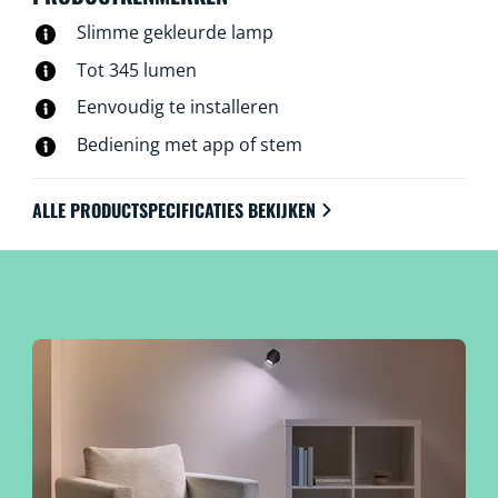
afstandsbediening of de WiZ-app, of je nu thuis bent of
Slimme gekleurde lamp
niet. WiZ GU10-spots maken verbinding via je
bestaande Wi-Fi. Er is geen extra hardware, netwerk of
Tot 345 lumen
installatie nodig.
Eenvoudig te installeren
Bediening met app of stem
ALLE PRODUCTSPECIFICATIES BEKIJKEN