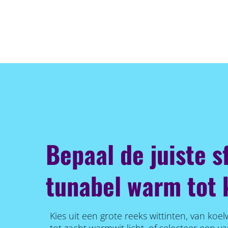
Bepaal de juiste s
tunabel warm tot k
Kies uit een grote reeks wittinten, van koel
tot zacht warmwit licht, of selecteer een v