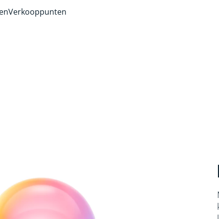
ven
Verkooppunten