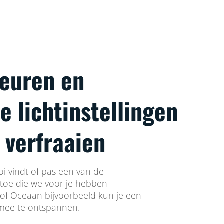
leuren en
 lichtinstellingen
 verfraaien
ooi vindt of pas een van de
 toe die we voor je hebben
of Oceaan bijvoorbeeld kun je een
 mee te ontspannen.