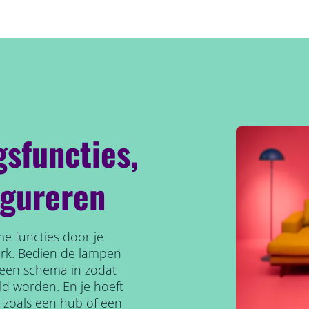
gsfuncties,
igureren
e functies door je
erk. Bedien de lampen
l een schema in zodat
ld worden. En je hoeft
, zoals een hub of een