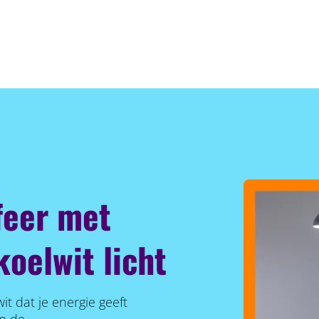
feer met
oelwit licht
wit dat je energie geeft
an de