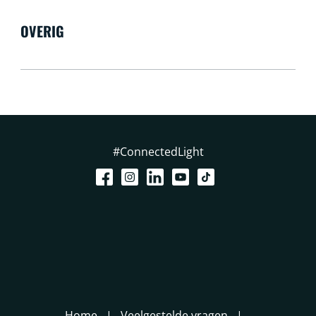
OVERIG
#ConnectedLight
Home
Veelgestelde vragen