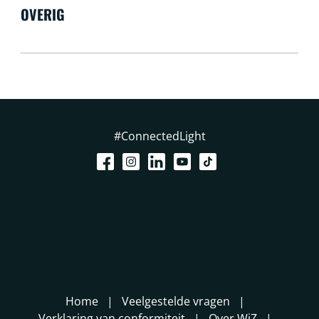
OVERIG
#ConnectedLight
Home
Veelgestelde vragen
Verklaring van conformiteit
Over WiZ