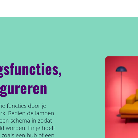
gsfuncties,
igureren
e functies door je
erk. Bedien de lampen
l een schema in zodat
ld worden. En je hoeft
, zoals een hub of een