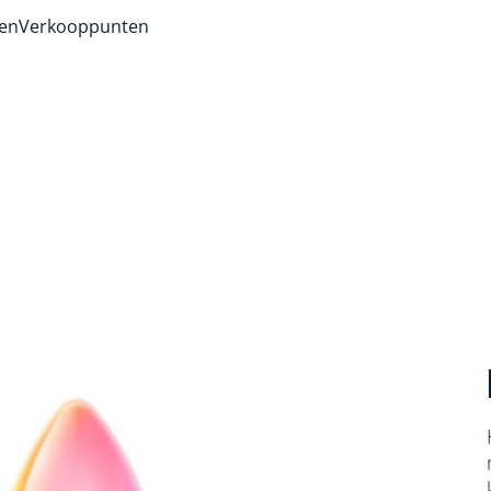
ven
Verkooppunten