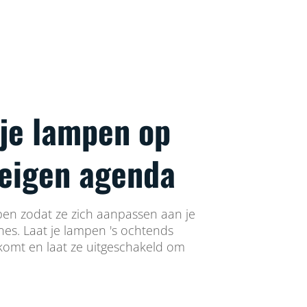
 je lampen op
 eigen agenda
en zodat ze zich aanpassen aan je
ines. Laat je lampen 's ochtends
 komt en laat ze uitgeschakeld om