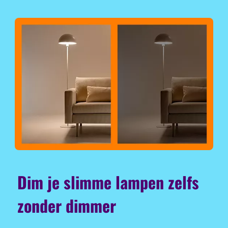
Dim je slimme lampen zelfs
zonder dimmer