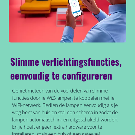
Slimme verlichtingsfuncties,
eenvoudig te configureren
Geniet meteen van de voordelen van slimme
functies door je WiZ-lampen te koppelen met je
WiFi-netwerk. Bedien de lampen eenvoudig als je
weg bent van huis en stel een schema in zodat de
lampen automatisch in- en uitgeschakeld worden.
En je hoeft er geen extra hardware voor te
installeren, zoals een hub of een gateway!