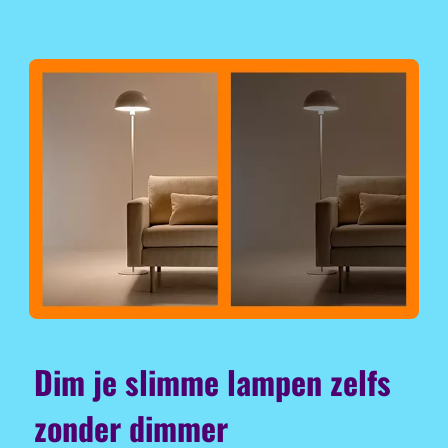
Dim je slimme lampen zelfs
zonder dimmer