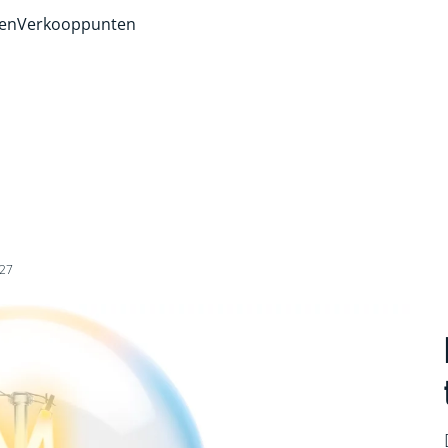
ven
Verkooppunten
E27