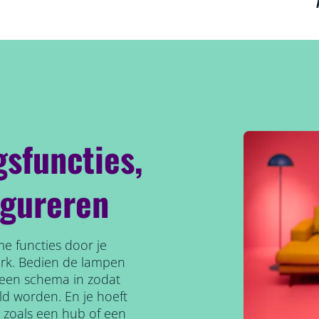
gsfuncties,
igureren
e functies door je
erk. Bedien de lampen
l een schema in zodat
ld worden. En je hoeft
, zoals een hub of een