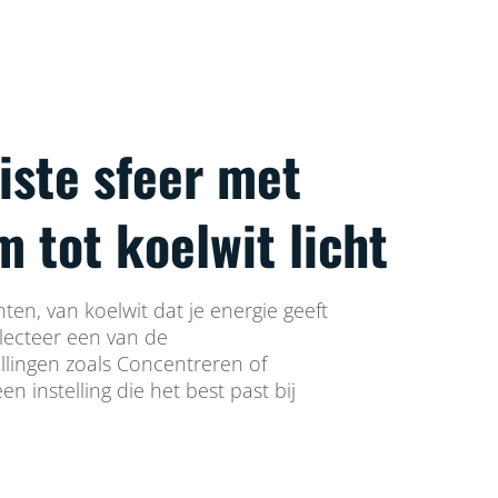
iste sfeer met
 tot koelwit licht
nten, van koelwit dat je energie geeft
electeer een van de
lingen zoals Concentreren of
en instelling die het best past bij