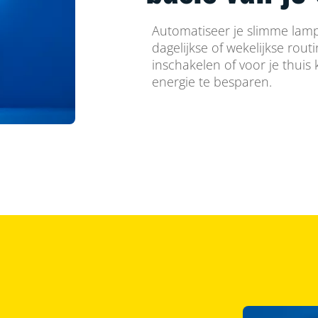
Automatiseer je slimme lamp
dagelijkse of wekelijkse rout
inschakelen of voor je thuis
energie te besparen.