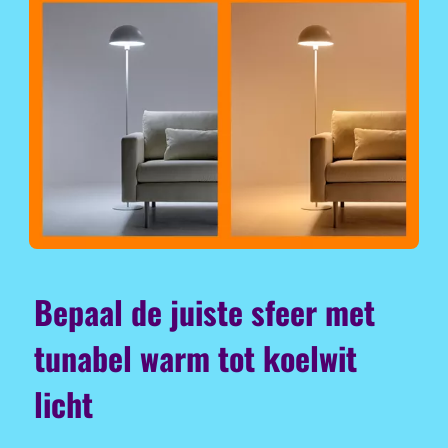
Bepaal de juiste sfeer met
tunabel warm tot koelwit
licht