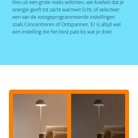
Kies uit een grote reeks wittinten, van koelwit dat je
energie geeft tot zacht warmwit licht, of selecteer
een van de voorgeprogrammeerde instellingen
zoals Concentreren of Ontspannen. Er is altijd wel
een instelling die het best past bij wat je doet.