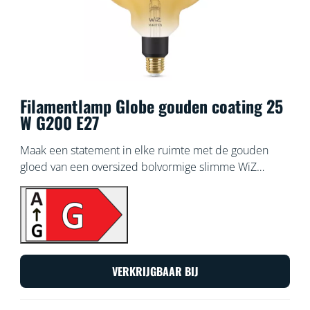
Filamentlamp Globe gouden coating 25
W G200 E27
Maak een statement in elke ruimte met de gouden
gloed van een oversized bolvormige slimme WiZ
Filament lamp, die warmwit of koelwit licht geeft.
Gebruik de WiZ app of je stem om de verlichting te
dimmen of feller te zetten, of gebruik
voorgeprogrammeerde lichtinstellingen op Wi-Fi-
setups.
VERKRIJGBAAR BIJ