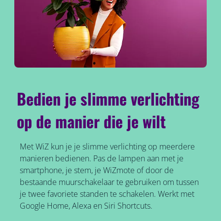
Bedien je slimme verlichting
op de manier die je wilt
Met WiZ kun je je slimme verlichting op meerdere
manieren bedienen. Pas de lampen aan met je
smartphone, je stem, je WiZmote of door de
bestaande muurschakelaar te gebruiken om tussen
je twee favoriete standen te schakelen. Werkt met
Google Home, Alexa en Siri Shortcuts.