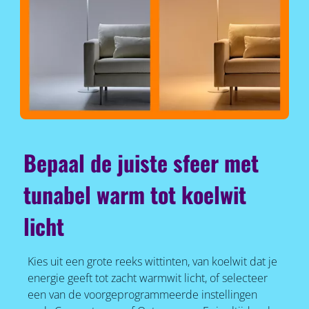
Bepaal de juiste sfeer met
tunabel warm tot koelwit
licht
Kies uit een grote reeks wittinten, van koelwit dat je
energie geeft tot zacht warmwit licht, of selecteer
een van de voorgeprogrammeerde instellingen