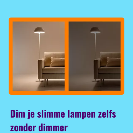
Dim je slimme lampen zelfs
zonder dimmer