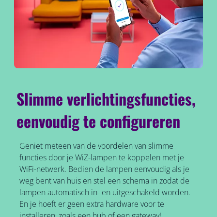
Slimme verlichtingsfuncties,
eenvoudig te configureren
Geniet meteen van de voordelen van slimme
functies door je WiZ-lampen te koppelen met je
WiFi-netwerk. Bedien de lampen eenvoudig als je
weg bent van huis en stel een schema in zodat de
lampen automatisch in- en uitgeschakeld worden.
En je hoeft er geen extra hardware voor te
installeren, zoals een hub of een gateway!