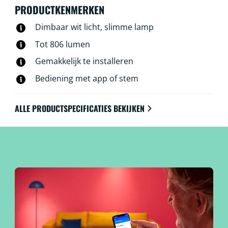
je smartphone of met je stem, zelfs als je niet thuis
PRODUCTKENMERKEN
bent. WiZ lampen werken op je eigen wifinetwerk.
Dimbaar wit licht, slimme lamp
Meer heb je niet nodig.
Tot 806 lumen
Gemakkelijk te installeren
Bediening met app of stem
ALLE PRODUCTSPECIFICATIES BEKIJKEN