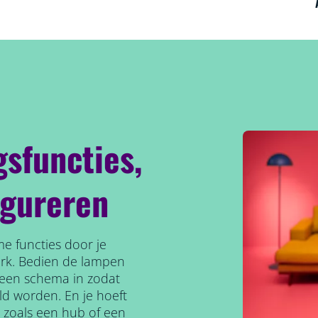
gsfuncties,
igureren
e functies door je
erk. Bedien de lampen
l een schema in zodat
ld worden. En je hoeft
, zoals een hub of een