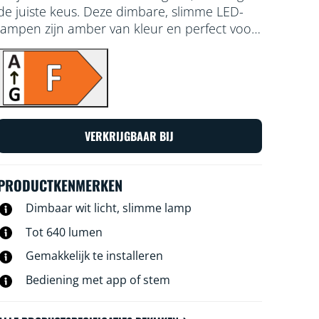
de juiste keus. Deze dimbare, slimme LED-
lampen zijn amber van kleur en perfect voor
decoratieve armaturen of als je een chique
tintje wilt toevoegen. Kies uit honderden
tinten wit licht van gezellig tot koel, of stel de
lamp zo in dat deze automatisch aangepast
wordt op basis van je steeds veranderende
voorkeuren en stemming. Alle lampen zijn te
VERKRIJGBAAR BIJ
bedienen met WiFi via de WiZ app, de WiZ
afstandsbediening of je stem.
PRODUCTKENMERKEN
Dimbaar wit licht, slimme lamp
Tot 640 lumen
Gemakkelijk te installeren
Bediening met app of stem