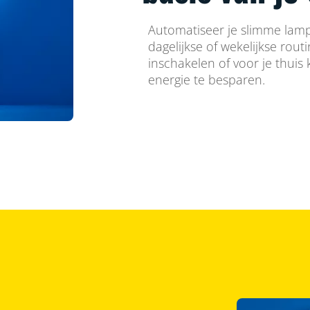
Automatiseer je slimme lamp
dagelijkse of wekelijkse rout
inschakelen of voor je thuis
energie te besparen.