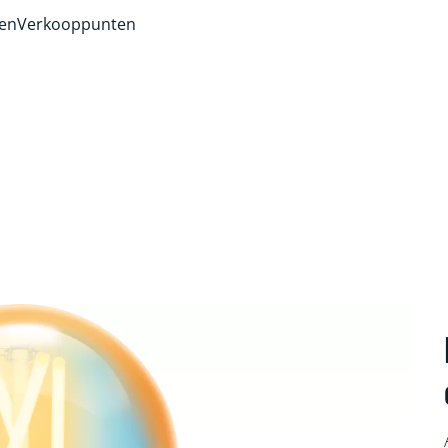
ven
Verkooppunten