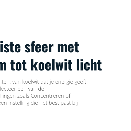
iste sfeer met
 tot koelwit licht
nten, van koelwit dat je energie geeft
electeer een van de
lingen zoals Concentreren of
en instelling die het best past bij