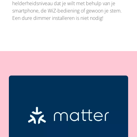
helderheidsniveau dat je wilt met behulp van je
smartphone, de WiZ-bediening of gewoon je stem.
Een dure dimmer installeren is niet nodig!