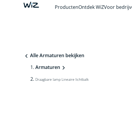
Producten
Ontdek WiZ
Voor bedrij
Alle Armaturen bekijken
Armaturen
Draagbare lamp Lineaire lichtbalk