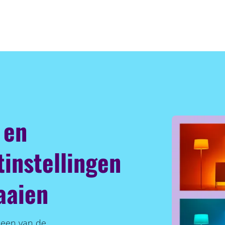
 en
tinstellingen
aaien
s een van de