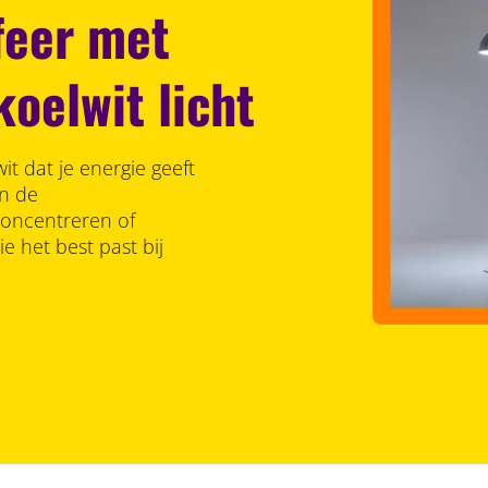
feer met
oelwit licht
wit dat je energie geeft
an de
Concentreren of
ie het best past bij