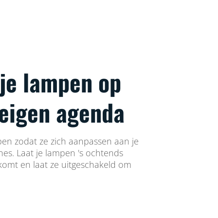
 je lampen op
 eigen agenda
en zodat ze zich aanpassen aan je
ines. Laat je lampen 's ochtends
 komt en laat ze uitgeschakeld om