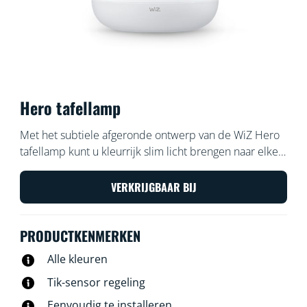
Hero tafellamp
Met het subtiele afgeronde ontwerp van de WiZ Hero
tafellamp kunt u kleurrijk slim licht brengen naar elke
hoek van uw woonruimtes. WiZ app of je stem om de
verlichting te dimmen en feller te zetten, of gebruik
VERKRIJGBAAR BIJ
voorgeprogrammeerde lichtinstellingen op Wi-Fi-
setups.
PRODUCTKENMERKEN
Alle kleuren
Tik-sensor regeling
Eenvoudig te installeren