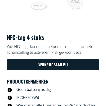
NFC-tag 4 stuks
WiZ NFC-tags kunnen je helpen om snel je favoriete
lichtinstelling te activeren. Plak gewoon deze
instelbare tags en tik erop met je telefoon. Je kunt de
tags personaliseren om lichten aan of uit te doen, een
VERKRIJGBAAR BIJ
concentratie-instelling te activeren om thuis te werken,
lichten in de feest-instelling te zetten om te dansen
PRODUCTKENMERKEN
met je vrienden, of elke andere instelling die je maar
wilt. Snel en eenvoudig, geen batterijen nodig.
Geen batterij nodig
IP20/PET/Wit
Werkt met alle Connected by WiZ producten