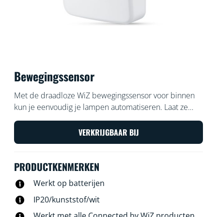
Bewegingssensor
Met de draadloze WiZ bewegingssensor voor binnen
kun je eenvoudig je lampen automatiseren. Laat ze
inschakelen als je langsloopt en weer uitschakelen als
je er niet bent. Plaats de sensor, die een batterij bevat,
VERKRIJGBAAR BIJ
bij de ingang of in de hal en bepaal wat jouw gewenste
instellingen zijn voor bepaalde tijden.
PRODUCTKENMERKEN
Werkt op batterijen
IP20/kunststof/wit
Werkt met alle Connected by WiZ producten