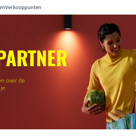
ven
Verkooppunten
 PARTNER
en over de
 je