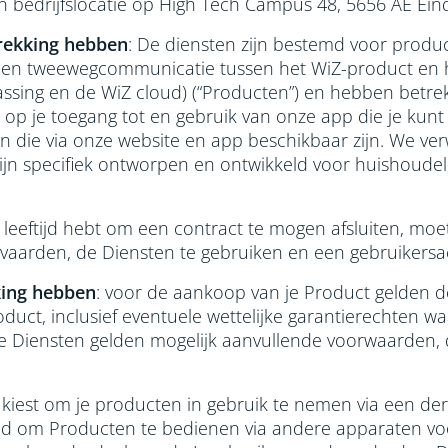
edrijfslocatie op High Tech Campus 48, 5656 AE E
rekking hebben
: De diensten zijn bestemd voor produc
een tweewegcommunicatie tussen het WiZ-product en h
assing en de WiZ cloud) (“Producten”) en hebben betrek
, op je toegang tot en gebruik van onze app die je ku
die via onze website en app beschikbaar zijn. We verwij
zijn specifiek ontworpen en ontwikkeld voor huishoudel
jke leeftijd hebt om een contract te mogen afsluiten, mo
arden, de Diensten te gebruiken en een gebruikersa
ing hebben
: voor de aankoop van je Product gelden 
ct, inclusief eventuele wettelijke garantierechten wa
e Diensten gelden mogelijk aanvullende voorwaarden, d
or kiest om je producten in gebruik te nemen via een de
eld om Producten te bedienen via andere apparaten voo