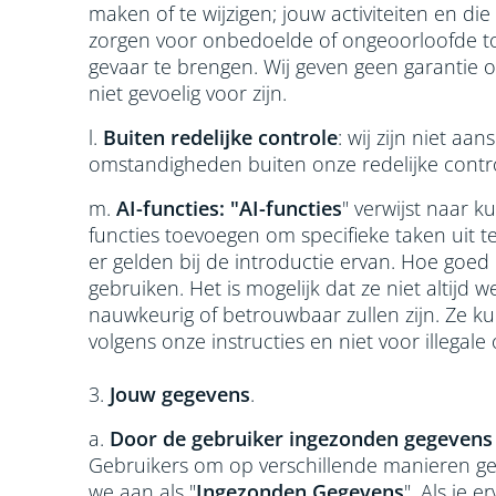
maken of te wijzigen; jouw activiteiten en d
zorgen voor onbedoelde of ongeoorloofde t
gevaar te brengen. Wij geven geen garantie o
niet gevoelig voor zijn.
l.
Buiten redelijke controle
: wij zijn niet aa
omstandigheden buiten onze redelijke contro
m.
AI-functies: "AI-functies
" verwijst naar k
functies toevoegen om specifieke taken uit te
er gelden bij de introductie ervan. Hoe goed
gebruiken. Het is mogelijk dat ze niet altijd
nauwkeurig of betrouwbaar zullen zijn. Ze k
volgens onze instructies en niet voor illegale 
3.
Jouw gegevens
.
a.
Door de gebruiker ingezonden gegevens
Gebruikers om op verschillende manieren geg
we aan als "
Ingezonden Gegevens
". Als je 