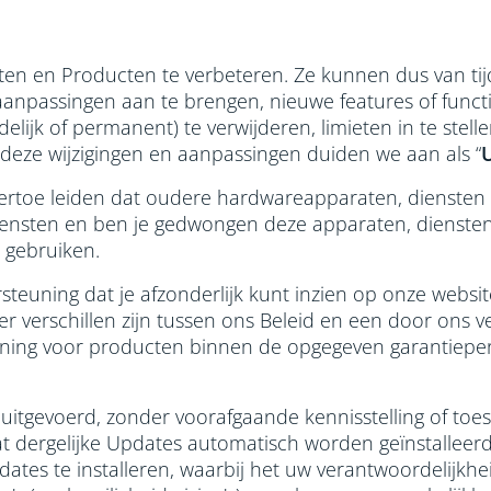
n en Producten te verbeteren. Ze kunnen dus van tij
aanpassingen aan te brengen, nieuwe features of functio
jdelijk of permanent) te verwijderen, limieten in te stel
 deze wijzigingen en aanpassingen duiden we aan als “
rtoe leiden dat oudere hardwareapparaten, diensten v
ensten en ben je gedwongen deze apparaten, diensten, c
en gebruiken.
steuning dat je afzonderlijk kunt inzien op onze websi
 er verschillen zijn tussen ons Beleid en een door ons v
uning voor producten binnen de opgegeven garantieper
.
tgevoerd, zonder voorafgaande kennisstelling of toes
at dergelijke Updates automatisch worden geïnstalleerd
tes te installeren, waarbij het uw verantwoordelijkhei