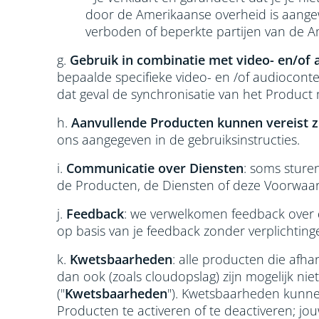
door de Amerikaanse overheid is aangewe
verboden of beperkte partijen van de A
g.
Gebruik in combinatie met video- en/of 
bepaalde specifieke video- en /of audiocont
dat geval de synchronisatie van het Product 
h.
Aanvullende Producten kunnen vereist z
ons aangegeven in de gebruiksinstructies.
i.
Communicatie over Diensten
: soms sture
de Producten, de Diensten of deze Voorwaar
j.
Feedback
: we verwelkomen feedback over 
op basis van je feedback zonder verplichting
k.
Kwetsbaarheden
: alle producten die afh
dan ook (zoals cloudopslag) zijn mogelijk ni
("
Kwetsbaarheden
"). Kwetsbaarheden kunne
Producten te activeren of te deactiveren; jou