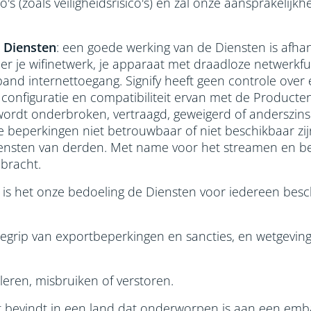
o's (zoals veiligheidsrisico's) en zal onze aansprakeli
 Diensten
: een goede werking van de Diensten is afhan
 je wifinetwerk, je apparaat met draadloze netwerkfu
band internettoegang. Signify heeft geen controle over 
 configuratie en compatibiliteit ervan met de Product
ordt onderbroken, vertraagd, geweigerd of anderszins
beperkingen niet betrouwbaar of niet beschikbaar zijn.
iensten van derden. Met name voor het streamen en b
ebracht.
en is het onze bedoeling de Diensten voor iedereen be
begrip van exportbeperkingen en sancties, en wetgeving 
eren, misbruiken of verstoren.
niet bevindt in een land dat onderworpen is aan een em