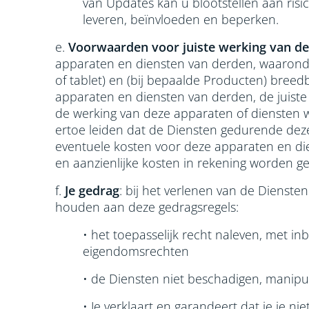
van Updates kan u blootstellen aan risic
leveren, beïnvloeden en beperken.
e.
Voorwaarden voor juiste werking van de
apparaten en diensten van derden, waaronder
of tablet) en (bij bepaalde Producten) breed
apparaten en diensten van derden, de juiste
de werking van deze apparaten of diensten w
ertoe leiden dat de Diensten gedurende deze 
eventuele kosten voor deze apparaten en d
en aanzienlijke kosten in rekening worden g
f.
Je gedrag
: bij het verlenen van de Dienst
houden aan deze gedragsregels:
• het toepasselijk recht naleven, met in
eigendomsrechten
• de Diensten niet beschadigen, manipul
• Je verklaart en garandeert dat je je 