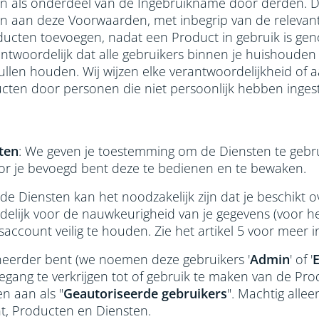
en als onderdeel van de Ingebruikname door derden. D
 aan deze Voorwaarden, met inbegrip van de relevant
ucten toevoegen, nadat een Product in gebruik is gen
erantwoordelijk dat alle gebruikers binnen je huishoud
llen houden. Wij wijzen elke verantwoordelijkheid of a
oducten door personen die niet persoonlijk hebben in
ten
: We geven je toestemming om de Diensten te geb
or je bevoegd bent deze te bedienen en te bewaken.
 de Diensten kan het noodzakelijk zijn dat je beschik
delijk voor de nauwkeurigheid van je gegevens (voor he
count veilig te houden. Zie het artikel 5 voor meer i
eheerder bent (we noemen deze gebruikers '
Admin
' of '
ang te verkrijgen tot of gebruik te maken van de Pr
n aan als "
Geautoriseerde gebruikers
". Machtig alle
nt, Producten en Diensten.