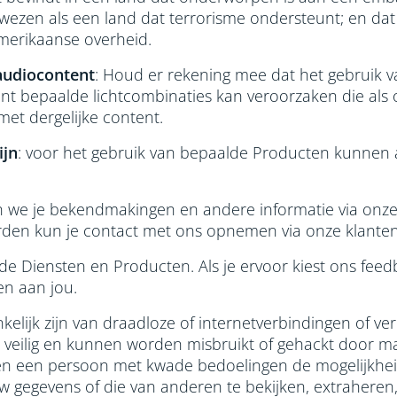
zen als een land dat terrorisme ondersteunt; en dat je
merikaanse overheid.
audiocontent
: Houd er rekening mee dat het gebruik 
ent bepaalde lichtcombinaties kan veroorzaken die als
met dergelijke content.
ijn
: voor het gebruik van bepaalde Producten kunnen a
n we je bekendmakingen en andere informatie via onze 
den kun je contact met ons opnemen via onze klanten
de Diensten en Producten. Als je ervoor kiest ons fe
en aan jou.
ankelijk zijn van draadloze of internetverbindingen of 
et veilig en kunnen worden misbruikt of gehackt door 
n een persoon met kwade bedoelingen de mogelijkheid
w gegevens of die van anderen te bekijken, extraheren, 