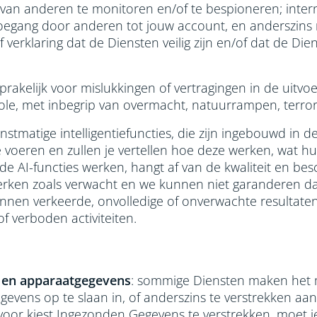
ie van anderen te monitoren en/of te bespioneren; inter
oegang door anderen tot jouw account, en anderszin
f verklaring dat de Diensten veilig zijn en/of dat de 
nsprakelijk voor mislukkingen of vertragingen in de uitv
le, met inbegrip van overmacht, natuurrampen, terrori
unstmatige intelligentiefuncties, die zijn ingebouwd in
 voeren en zullen je vertellen hoe deze werken, wat hu
 de AI-functies werken, hangt af van de kwaliteit en be
 werken zoals verwacht en we kunnen niet garanderen dat
unnen verkeerde, onvolledige of onverwachte resultaten
of verboden activiteiten.
 en apparaatgegevens
: sommige Diensten maken het m
evens op te slaan in, of anderszins te verstrekken aa
ervoor kiest Ingezonden Gegevens te verstrekken, moet j