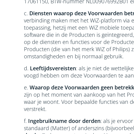
17061150, BTW-nummer NL009076992B01 en b
c.
Diensten waarop deze Voorwaarden bet
verbinding maken met het WiZ-platform via 
toepassing, hetzij met een WiZ mobiele toep
software die in de Producten is geïntegreerd
op de diensten en functies voor de Producten 
Producten (die van het merk WiZ of Philips) 
omstandigheden en bij normaal gebruik.
d.
Leeftijdsvereisten
: als je niet de wetteli
voogd hebben om deze Voorwaarden te aanva
e.
Waarop deze Voorwaarden geen betrekk
zijn op het moment van aankoop van het Produ
waar je woont. Voor bepaalde functies van d
verstrekt.
f.
Ingebruikname door derden
: als je ervo
standaard (Matter) of anderszins (bijvoorbe