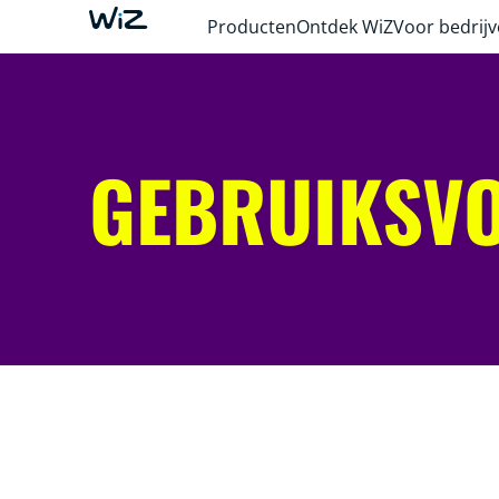
Producten
Ontdek WiZ
Voor bedrij
GEBRUIKSV