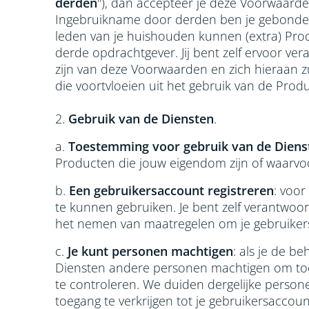
derden
"), dan accepteer je deze Voorwaard
Ingebruikname door derden ben je gebonden
leden van je huishouden kunnen (extra) Prod
derde opdrachtgever. Jij bent zelf ervoor v
zijn van deze Voorwaarden en zich hieraan zu
die voortvloeien uit het gebruik van de Pr
2.
Gebruik van de Diensten
.
a.
Toestemming voor gebruik van de Diens
Producten die jouw eigendom zijn of waarvo
b.
Een gebruikersaccount registreren
: voor
te kunnen gebruiken. Je bent zelf verantwoor
het nemen van maatregelen om je gebruikersac
c.
Je kunt personen machtigen
: als je de b
Diensten andere personen machtigen om toeg
te controleren. We duiden dergelijke persone
toegang te verkrijgen tot je gebruikersaccou