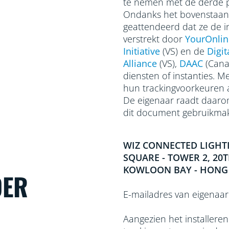
te nemen met de derde pa
Ondanks het bovenstaand
geattendeerd dat ze de i
verstrekt door
YourOnlin
Initiative
(VS) en de
Digit
Alliance
(VS),
DAAC
(Cana
diensten of instanties. M
hun trackingvoorkeuren 
De eigenaar raadt daarom
dit document gebruikma
WIZ CONNECTED LIGHT
SQUARE - TOWER 2, 20
KOWLOON BAY - HONG
DER
E-mailadres van eigenaar
Aangezien het installere