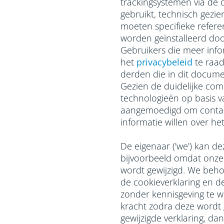
trackingsystemen via de 
gebruikt, technisch gezie
moeten specifieke refere
worden geïnstalleerd doo
Gebruikers die meer infor
het
privacybeleid
te raad
derden die in dit docu
Gezien de duidelijke comp
technologieën op basis v
aangemoedigd om contac
informatie willen over he
De eigenaar ('we') kan dez
bijvoorbeeld omdat onze 
wordt gewijzigd. We beh
de cookieverklaring en d
zonder kennisgeving te wi
kracht zodra deze wordt 
gewijzigde verklaring, d