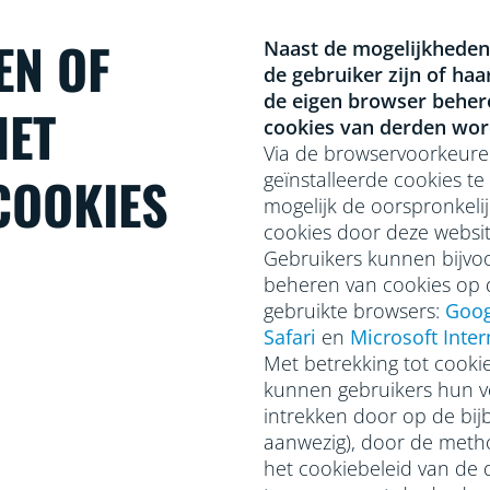
EN OF
Naast de mogelijkheden
de gebruiker zijn of ha
de eigen browser beher
HET
cookies van derden word
Via de browservoorkeure
COOKIES
geïnstalleerde cookies t
mogelijk de oorspronkeli
cookies door deze websit
Gebruikers kunnen bijvoo
beheren van cookies op 
gebruikte browsers:
Goog
Safari
en
Microsoft Inter
Met betrekking tot cooki
kunnen gebruikers hun 
intrekken door op de bijb
aanwezig), door de meth
het cookiebeleid van de 