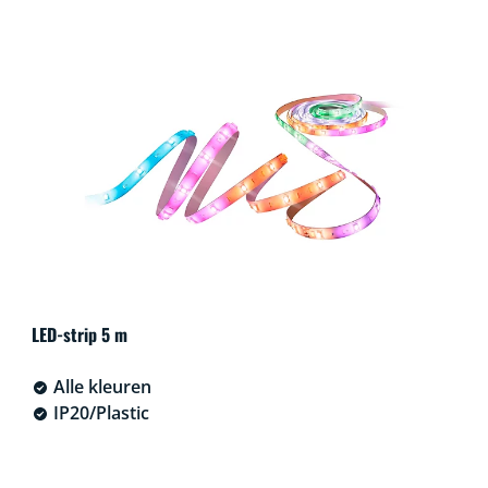
LED-strip 5 m
Alle kleuren
IP20/Plastic