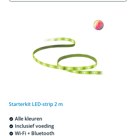
Starterkit LED-strip 2 m
Alle kleuren
Inclusief voeding
Wi-Fi + Bluetooth