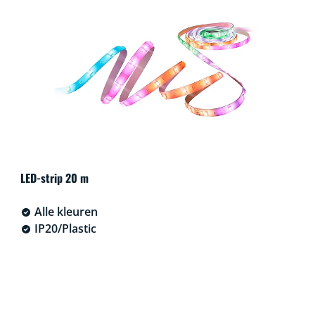
LED-strip 20 m
Alle kleuren
IP20/Plastic