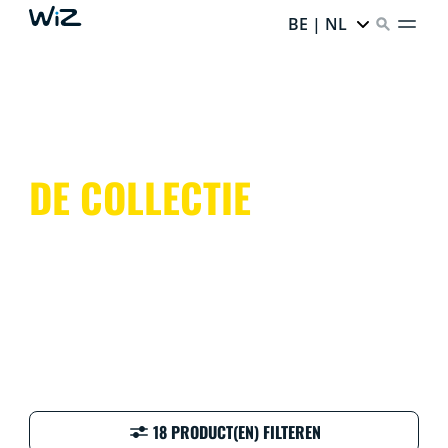
BE | NL
DE COLLECTIE
18 PRODUCT(EN) FILTEREN