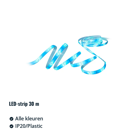
LED-strip 30 m
Alle kleuren
IP20/Plastic