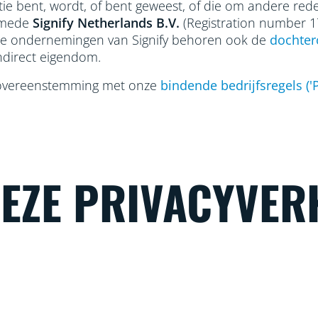
tie bent, wordt, of bent geweest, of die om andere r
lsmede
Signify Netherlands
B.V.
(Registration number 
rde ondernemingen van Signify behoren ook de
dochter
 indirect eigendom.
overeenstemming met onze
bindende bedrijfsregels ('P
DEZE PRIVACYVER