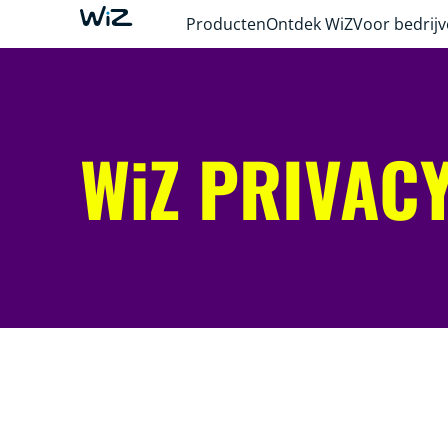
Producten
Ontdek WiZ
Voor bedrij
WiZ PRIVAC