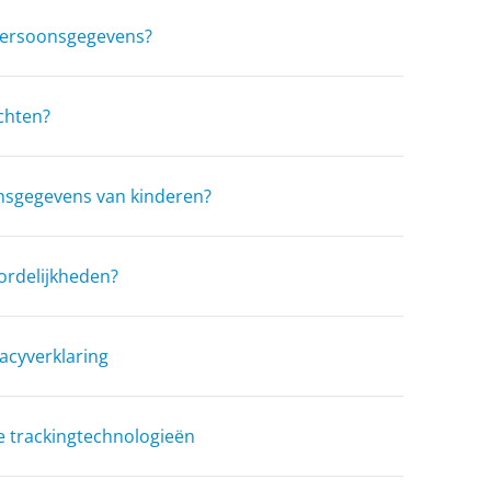
persoonsgegevens?
chten?
sgegevens van kinderen?
ordelijkheden?
vacyverklaring
e trackingtechnologieën