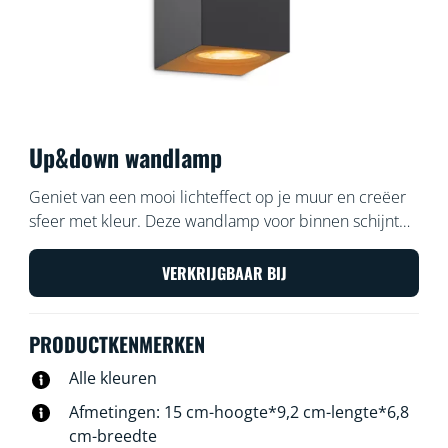
Up&down wandlamp
Geniet van een mooi lichteffect op je muur en creëer
sfeer met kleur. Deze wandlamp voor binnen schijnt
licht naar boven en naar beneden en dat geeft
interessante licht-, schaduw- en kleurpatronen,
VERKRIJGBAAR BIJ
waardoor je ruimte meteen karakter krijgt.
PRODUCTKENMERKEN
Alle kleuren
Afmetingen: 15 cm-hoogte*9,2 cm-lengte*6,8
cm-breedte