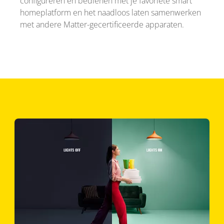
configureren en bedienen met je favoriete smart
homeplatform en het naadloos laten samenwerken
met andere Matter-gecertificeerde apparaten.