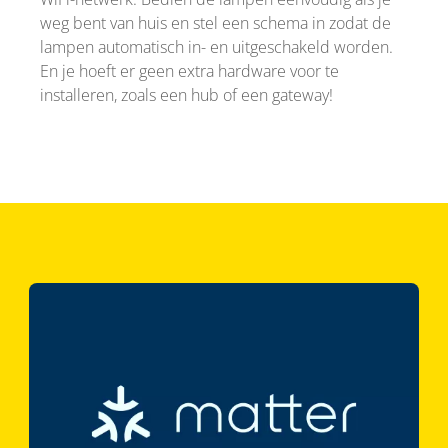
weg bent van huis en stel een schema in zodat de
lampen automatisch in- en uitgeschakeld worden.
En je hoeft er geen extra hardware voor te
installeren, zoals een hub of een gateway!