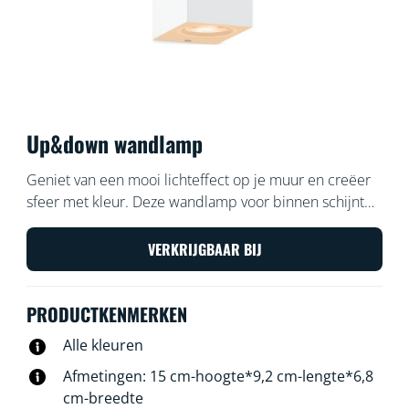
Up&down wandlamp
Geniet van een mooi lichteffect op je muur en creëer
sfeer met kleur. Deze wandlamp voor binnen schijnt
licht naar boven en naar beneden en dat geeft
interessante licht-, schaduw- en kleurpatronen,
VERKRIJGBAAR BIJ
waardoor je ruimte meteen karakter krijgt.
PRODUCTKENMERKEN
Alle kleuren
Afmetingen: 15 cm-hoogte*9,2 cm-lengte*6,8
cm-breedte