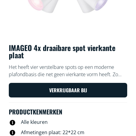
IMAGEO 4x draaibare spot vierkante
plaat
Het heeft vier verstelbare spots op een moderne
plafondbasis die net geen vierkante vorm heeft. Zo
verlicht je eenvoudig alle hoeken van een ruimte met
kleurrijk licht. Deze opbouwspot helpt je de perfecte
VERKRIJGBAAR BIJ
lichtscène te kiezen voor elke activiteit.
PRODUCTKENMERKEN
Alle kleuren
Afmetingen plaat: 22*22 cm