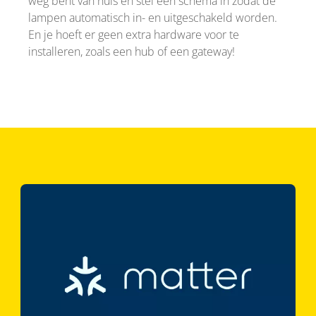
weg bent van huis en stel een schema in zodat de
lampen automatisch in- en uitgeschakeld worden.
En je hoeft er geen extra hardware voor te
installeren, zoals een hub of een gateway!