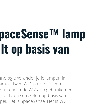
SpaceSense™ lamp
lt op basis van
ologie verander je je lampen in
imaal twee WiZ-lampen in een
-functie in de WiZ app gebruiken en
 uit laten schakelen op basis van
pel. Het is SpaceSense. Het is WiZ.