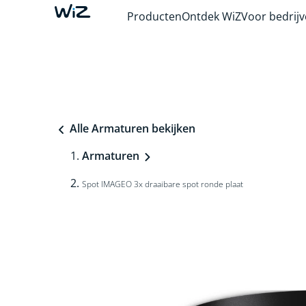
Producten
Ontdek WiZ
Voor bedrij
Alle Armaturen bekijken
Armaturen
Spot IMAGEO 3x draaibare spot ronde plaat