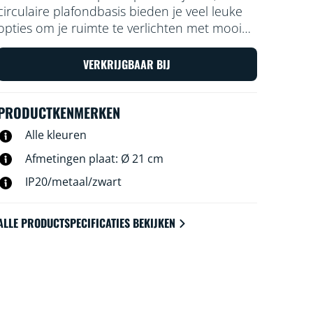
circulaire plafondbasis bieden je veel leuke
opties om je ruimte te verlichten met mooi
kleurrijk licht. Kies eenvoudig een lichtscène
voor een specifieke activiteit of laat de app al
VERKRIJGBAAR BIJ
het werk doen met geautomatiseerde
routines en geniet met deze opbouwspot
PRODUCTKENMERKEN
van het perfecte licht.
Alle kleuren
Afmetingen plaat: Ø 21 cm
IP20/metaal/zwart
ALLE PRODUCTSPECIFICATIES BEKIJKEN