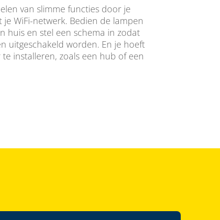
len van slimme functies door je
 je WiFi-netwerk. Bedien de lampen
an huis en stel een schema in zodat
n uitgeschakeld worden. En je hoeft
te installeren, zoals een hub of een