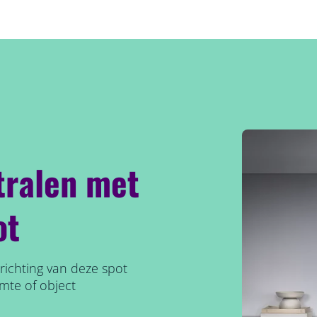
stralen met
ot
richting van deze spot
imte of object