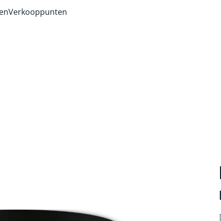
ven
Verkooppunten