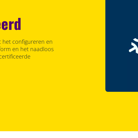
eerd
nt het configureren en
form en het naadloos
ertificeerde