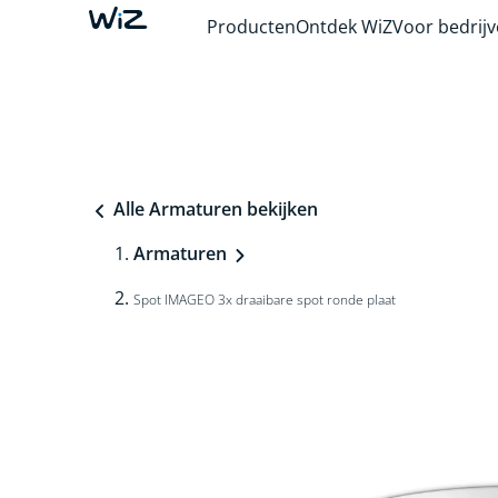
Producten
Ontdek WiZ
Voor bedrij
Alle Armaturen bekijken
Armaturen
Spot IMAGEO 3x draaibare spot ronde plaat