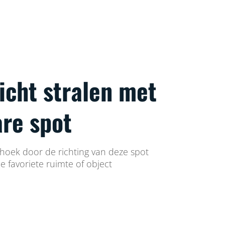
licht stralen met
are spot
 hoek door de richting van deze spot
e favoriete ruimte of object