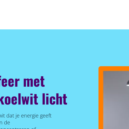
feer met
oelwit licht
wit dat je energie geeft
an de