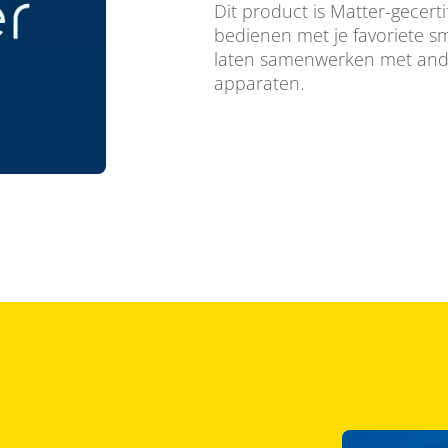
Dit product is Matter-gecerti
bedienen met je favoriete 
laten samenwerken met ande
apparaten.