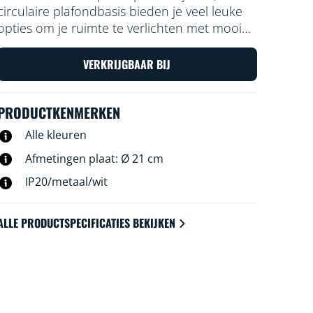
circulaire plafondbasis bieden je veel leuke
opties om je ruimte te verlichten met mooi
kleurrijk licht. Kies eenvoudig een lichtscène
voor een specifieke activiteit of laat de app al
VERKRIJGBAAR BIJ
het werk doen met geautomatiseerde
routines en geniet met deze opbouwspot
PRODUCTKENMERKEN
van het perfecte licht.
Alle kleuren
Afmetingen plaat: Ø 21 cm
IP20/metaal/wit
ALLE PRODUCTSPECIFICATIES BEKIJKEN