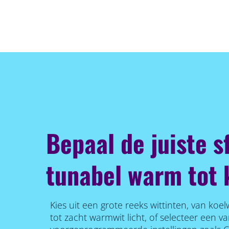
Bepaal de juiste s
tunabel warm tot k
Kies uit een grote reeks wittinten, van koel
tot zacht warmwit licht, of selecteer een v