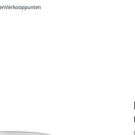
ven
Verkooppunten