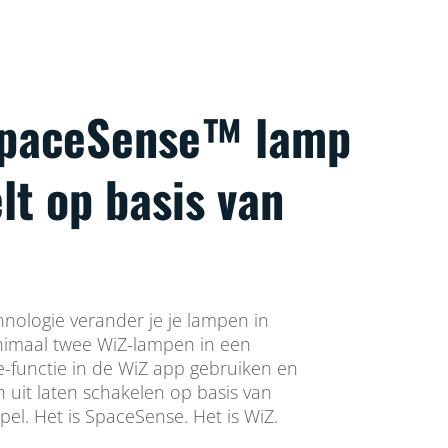
SpaceSense™ lamp
lt op basis van
ologie verander je je lampen in
imaal twee WiZ-lampen in een
-functie in de WiZ app gebruiken en
 uit laten schakelen op basis van
pel. Het is SpaceSense. Het is WiZ.