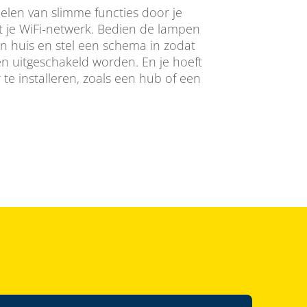
len van slimme functies door je
 je WiFi-netwerk. Bedien de lampen
an huis en stel een schema in zodat
n uitgeschakeld worden. En je hoeft
te installeren, zoals een hub of een