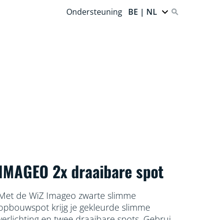
Ondersteuning
BE | NL
IMAGEO 2x draaibare spot
Met de WiZ Imageo zwarte slimme
opbouwspot krijg je gekleurde slimme
verlichting en twee draaibare spots. Gebruik