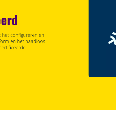
eerd
nt het configureren en
form en het naadloos
ertificeerde