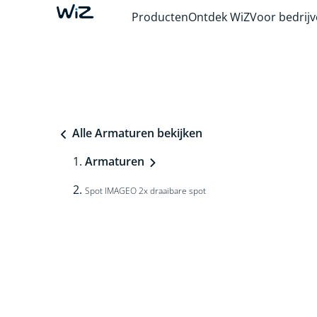
Producten
Ontdek WiZ
Voor bedrij
Alle Armaturen bekijken
Armaturen
Spot IMAGEO 2x draaibare spot