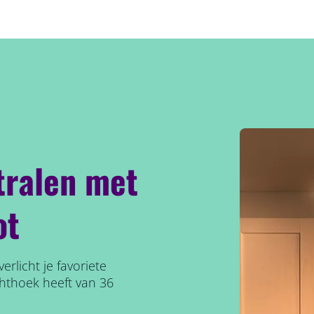
stralen met
ot
rlicht je favoriete
chthoek heeft van 36