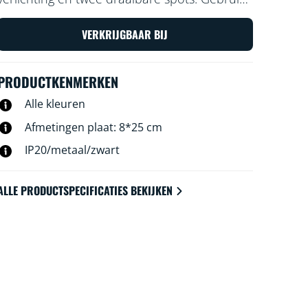
je WiFi-verbinding om de spot met de WiZ
app of je stem te bedienen.
VERKRIJGBAAR BIJ
PRODUCTKENMERKEN
Alle kleuren
Afmetingen plaat: 8*25 cm
IP20/metaal/zwart
ALLE PRODUCTSPECIFICATIES BEKIJKEN