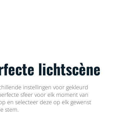
rfecte lichtscène
chillende instellingen voor gekleurd
 perfecte sfeer voor elk moment van
 op en selecteer deze op elk gewenst
e stem.