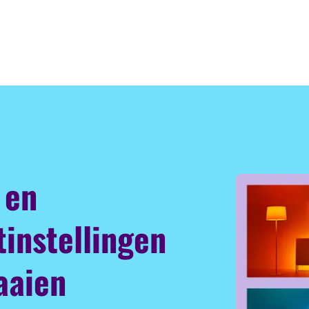
 en
tinstellingen
aaien