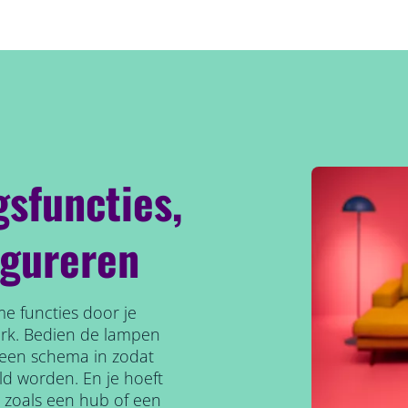
gsfuncties,
igureren
e functies door je
erk. Bedien de lampen
l een schema in zodat
ld worden. En je hoeft
, zoals een hub of een