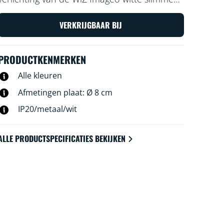
opbouwspot. Gebruik je WiFi-verbinding om
de spot met de WiZ app of je stem te
VERKRIJGBAAR BIJ
bedienen.
PRODUCTKENMERKEN
Alle kleuren
Afmetingen plaat: Ø 8 cm
IP20/metaal/wit
ALLE PRODUCTSPECIFICATIES BEKIJKEN