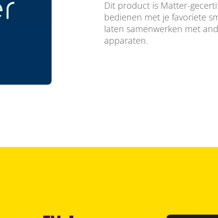
Dit product is Matter-gecerti
bedienen met je favoriete 
laten samenwerken met ande
apparaten.