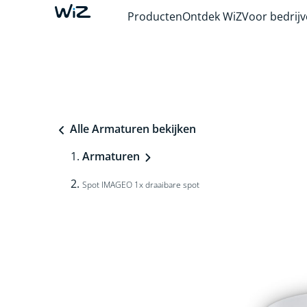
Producten
Ontdek WiZ
Voor bedrij
Alle Armaturen bekijken
Armaturen
Spot IMAGEO 1x draaibare spot