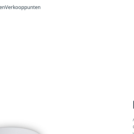
ven
Verkooppunten