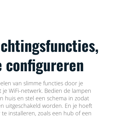
chtingsfuncties,
e configureren
len van slimme functies door je
 je WiFi-netwerk. Bedien de lampen
an huis en stel een schema in zodat
n uitgeschakeld worden. En je hoeft
te installeren, zoals een hub of een