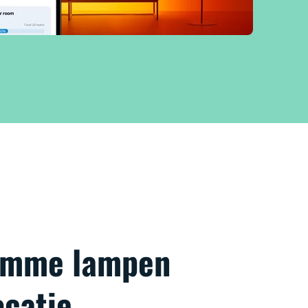
limme lampen
ocatie