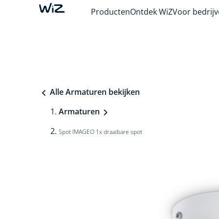
Producten
Ontdek WiZ
Voor bedrij
Alle Armaturen bekijken
Armaturen
Spot IMAGEO 1x draaibare spot