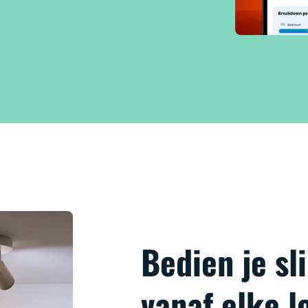
Bedien je s
vanaf elke l