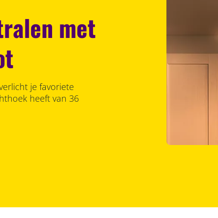
stralen met
ot
rlicht je favoriete
chthoek heeft van 36