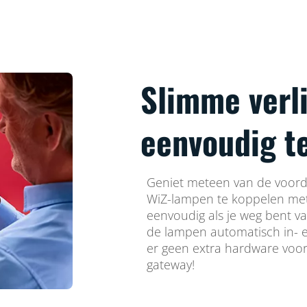
Slimme verli
eenvoudig t
Geniet meteen van de voorde
WiZ-lampen te koppelen met
eenvoudig als je weg bent v
de lampen automatisch in- e
er geen extra hardware voor 
gateway!