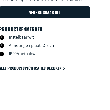
voor je ruimte. Gebruik je Wi-Fi-verbinding
om de spot met de WiZ app of je stem te
VERKRIJGBAAR BIJ
bedienen.
PRODUCTKENMERKEN
Instelbaar wit
Afmetingen plaat: Ø 8 cm
IP20/metaal/wit
ALLE PRODUCTSPECIFICATIES BEKIJKEN