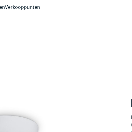
ven
Verkooppunten