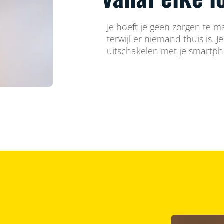
Je hoeft je geen zorgen te m
terwijl er niemand thuis is. J
uitschakelen met je smartp