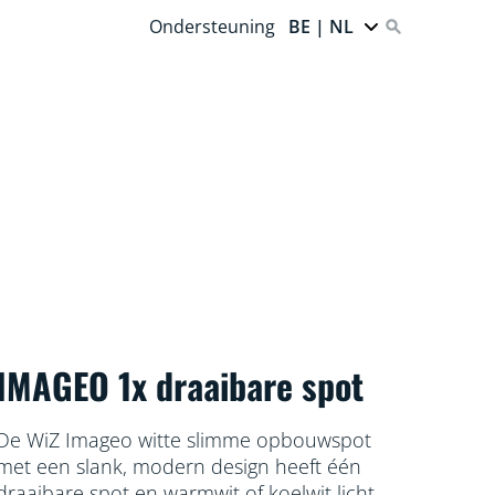
Ondersteuning
BE | NL
IMAGEO 1x draaibare spot
De WiZ Imageo witte slimme opbouwspot
met een slank, modern design heeft één
draaibare spot en warmwit of koelwit licht