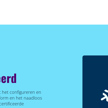
eerd
nt het configureren en
form en het naadloos
ertificeerde