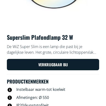
Superslim Plafondlamp 32 W
De WiZ Super Slim is een lamp die past bij je
dagelijkse leven. Het grote, circulaire lichtoppervlak
vult je ruimte met koelblauw licht, zodat je je goed
kunt concentreren of met zacht en warm licht,
VERKRIJGBAAR BIJ
waarmee je kunt ontspannen.
PRODUCTKENMERKEN
Instelbaar warm-tot koelwit
Afmetingen: Ø 550
IP20/kunststof/wit