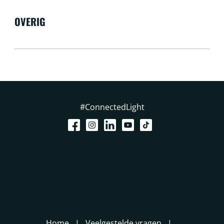
OVERIG
#ConnectedLight
Home
Veelgestelde vragen