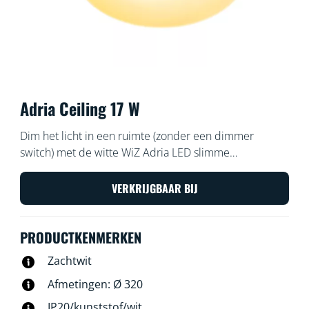
Adria Ceiling 17 W
Dim het licht in een ruimte (zonder een dimmer
switch) met de witte WiZ Adria LED slimme
plafondlamp. Gebruik de WiZ app of je stem om de
verlichting in- of uit te schakelen, te dimmen of feller te
VERKRIJGBAAR BIJ
zetten met Wi-Fi-setups.
PRODUCTKENMERKEN
Zachtwit
Afmetingen: Ø 320
IP20/kunststof/wit