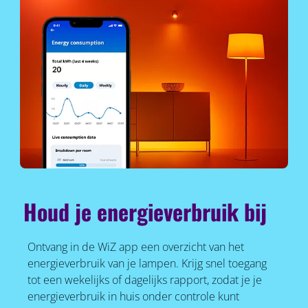
Houd je energieverbruik bij
Ontvang in de WiZ app een overzicht van het
energieverbruik van je lampen. Krijg snel toegang
tot een wekelijks of dagelijks rapport, zodat je je
energieverbruik in huis onder controle kunt