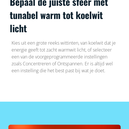
Bepaal de juiste sfeer met
tunabel warm tot koelwit
licht
Kies uit een grote reeks wittinten, van koelwit dat je
energie geeft tot zacht warmwit licht, of selecteer
een van de voorgeprogrammeerde instellingen
zoals Concentreren of Ontspannen. Er is altijd wel
een instelling die het best past bij wat je doet.